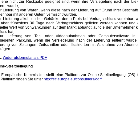
iene nicht zur Rückgabe geeignet sind, wenn ihre Versiegelung nach der Lief
fernt wurde,
ur Lieferung von Waren, wenn diese nach der Lieferung auf Grund ihrer Beschaff
rennbar mit anderen Gütern vermischt wurden,
ur Lieferung alkoholischer Getränke, deren Preis bei Vertragsschluss vereinbart 
 aber frühestens 30 Tage nach Vertragsschluss geliefert werden können und 
ueller Wert von Schwankungen auf dem Markt abhängt, auf die der Unternehmer 
fluss hat,
ur Lieferung von Ton- oder Videoaufnahmen oder Computersoftware in 
siegelten Packung, wenn die Versiegelung nach der Lieferung entfernt wurde 
ferung von Zeitungen, Zeitschriften oder Illustrierten mit Ausnahme von Abonn
trägen.
k:
Widerrufsformular als PDF
ine-Streitbeilegung
 Europäische Kommission stellt eine Plattform zur Online-Streitbeilegung (OS) b
 Plattform finden Sie unter
http://ec.europa.eu/consumers/odr/