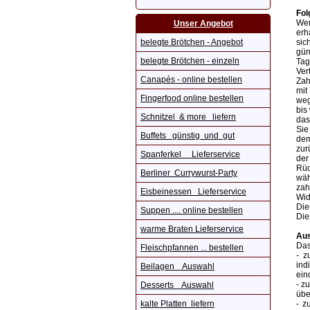
Fol
Wen
Unser Angebot
erh
belegte Brötchen - Angebot
sic
gün
belegte Brötchen - einzeln
Tag
Ver
Canapés - online bestellen
Zah
mit
Fingerfood online bestellen
weg
bis
Schnitzel & more liefern
das
Sie
Buffets günstig und gut
dem
zur
Spanferkel Lieferservice
der
Rüc
Berliner Currywurst-Party
wäh
zah
Eisbeinessen Lieferservice
Wid
Die
Suppen .... online bestellen
Die
warme Braten Lieferservice
Aus
Das
Fleischpfannen ... bestellen
- z
ind
Beilagen Auswahl
ein
- z
Desserts Auswahl
übe
kalte Platten liefern
- z