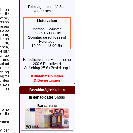
Feiertage mind. 48 Std.
 Ihnen
vorher bestellen.
n, die
otene,
Lieferzeiten
erzehn
ieses
Montag - Samstag
selbe
8:00 bis 21:00Uhr
 denn,
Sonntag geschlossen!
Ihnen
Feiertage
gern,
10:00 bis 18:00Uhr
haben,
 ist.“
gen ab
n uns
Bestellungen für Feiertage ab
Ablauf
200 € Bestellwert
n der
Aufschlag 25 € / Bestellung !
erung
rag zu
Kundenmeinungen
ng des
& Bewertungen
chten
henen
Bezahlmöglichkeiten
in den to-cater Shops
Barzahlung
g eine
r die
chnell
er der