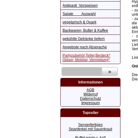
Hyg
Antipasti Vorspeisen
ent
- z
Salate Auswahl
unt
- z
vegetarisch & Quark
die
akt
Backwaren, Butter & Kaffee
Ein
- z
gekühlte Getränke liefern
ver
Lie
Angebote nach Absprache
Ver
Partyzubehör,Teller,Besteck*
Lin
Gläser, Mobilar, Vermietung*
Onl
Die
Die
Informationen
AGB
Widerruf
Datenschutz
Impressum
Topseller
Servierfertiges
Spanferkel mit Sauerkraut
...
Buffet warm u. kalt