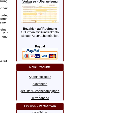
erung
Vorkasse - Überweisung
enheit
wurde,
deren
keinen
Bezahlen auf Rechnung
einer
für Firmen mit Kundenkonto
- zur
ist nach Absprache möglich.
ement-
Paypal
ereit.
Neue Produkte
Spanferkelkeule
...
Skatabend
...
gefüllter Riesenchampignon
...
Herrenabend
Exklusiv - Partner von
cater24.de