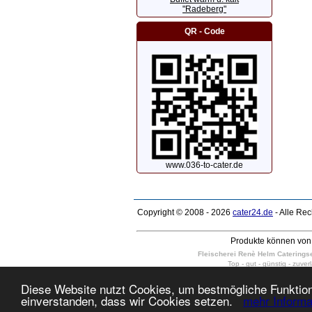
"Radeberg"
QR - Code
www.036-to-cater.de
Copyright © 2008 - 2026
cater24.de
- Alle Re
Produkte können von 
Fleischerei Renè Helm Cateringser
Top - gut - günstig - zuver
wir liefern kalte Platten, kalte und
Dresden Weixdorf, Dresden-Schönborn, Dr
Diese Website nutzt Cookies, um bestmögliche Funktiona
10 - 400 Personen in Dresden Neus
einverstanden, dass wir Cookies setzen.
mehr Informa
täglich auch am Sonntag und Feiert