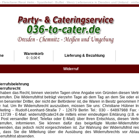
e - Fleischerei René Helm - Spanferkel - Buffet - Menü Lieferservice in Dresden und Umland - ein
Warenkorb
me
Lieferung & Bezahlung
0
|
0,00 €
Widerruf
errufsbelehrung
errufsrecht
 haben das Recht, binnen vierzehn Tagen ohne Angabe von Gründen diesen Vert
errufen. Die Widerrufsfrist beträgt vierzehn Tage ab dem Tag an dem Sie oder e
en benannter Dritter, der nicht der Beförderer ist, die Waren in Besitz genommen
. hat. Um Ihr Widerrufsrecht auszuüben, müssen Sie uns: Christiane Hübner In
keting - Rudolf-Leonhard-Straße 7 - 12679 Berlin Tel.: 030 - 64897988 Fax: 
13739 - E-Mail: widerruf@cater24.de mittels einer eindeutigen Erklärung (z.B. e
 Post versandter Brief, Telefax oder E-Mail) über Ihren Entschluss, diesen Vert
errufen, informieren. Sie können dafür das beigefügte Muster-Widerrufsfor
wenden, das jedoch nicht vorgeschrieben ist. Zur Wahrung der Widerrufsfrist rei
, dass Sie die Mitteilung über die Ausübung des Widerrufsrechts vor Ablau
errufsfrist absenden.