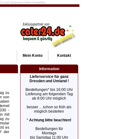
fach und bequem online bestellen
Mein
Konto
Kontakt
Information
Lieferservice für ganz
Dresden und Umland !
Bestellungen* bis 16:00 Uhr
rag zu
Lieferung am folgenden Tag
in von
ab 8:00 Uhr möglich
 haben
ternet
besser ... schon so früh als
030 -
möglich bestellen
in mit
rag zu
*
Achtung bitte beachten!
mular
cht es
Bestellungen für
f der
Montags
bis Samstag 11:00 Uhr