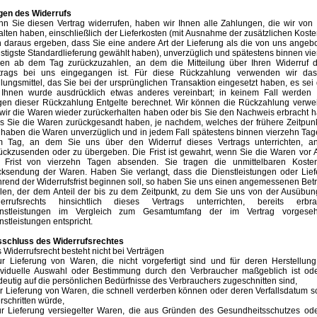
gen des Widerrufs
n Sie diesen Vertrag widerrufen, haben wir Ihnen alle Zahlungen, die wir von
alten haben, einschließlich der Lieferkosten (mit Ausnahme der zusätzlichen Koste
h daraus ergeben, dass Sie eine andere Art der Lieferung als die von uns angeb
stigste Standardlieferung gewählt haben), unverzüglich und spätestens binnen vi
en ab dem Tag zurückzuzahlen, an dem die Mitteilung über Ihren Widerruf d
trags bei uns eingegangen ist. Für diese Rückzahlung verwenden wir das
lungsmittel, das Sie bei der ursprünglichen Transaktion eingesetzt haben, es sei
 Ihnen wurde ausdrücklich etwas anderes vereinbart; in keinem Fall werden 
en dieser Rückzahlung Entgelte berechnet. Wir können die Rückzahlung verwei
 wir die Waren wieder zurückerhalten haben oder bis Sie den Nachweis erbracht 
s Sie die Waren zurückgesandt haben, je nachdem, welches der frühere Zeitpunkt
 haben die Waren unverzüglich und in jedem Fall spätestens binnen vierzehn Ta
 Tag, an dem Sie uns über den Widerruf dieses Vertrags unterrichten, a
ückzusenden oder zu übergeben. Die Frist ist gewahrt, wenn Sie die Waren vor 
 Frist von vierzehn Tagen absenden. Sie tragen die unmittelbaren Koste
ksendung der Waren. Haben Sie verlangt, dass die Dienstleistungen oder Lief
rend der Widerrufsfrist beginnen soll, so haben Sie uns einen angemessenen Bet
len, der dem Anteil der bis zu dem Zeitpunkt, zu dem Sie uns von der Ausübu
errufsrechts hinsichtlich dieses Vertrags unterrichten, bereits erbra
nstleistungen im Vergleich zum Gesamtumfang der im Vertrag vorgese
nstleistungen entspricht.
schluss des Widerrufsrechtes
 Widerrufsrecht besteht nicht bei Verträgen
ur Lieferung von Waren, die nicht vorgefertigt sind und für deren Herstellun
ividuelle Auswahl oder Bestimmung durch den Verbraucher maßgeblich ist ode
deutig auf die persönlichen Bedürfnisse des Verbrauchers zugeschnitten sind,
ur Lieferung von Waren, die schnell verderben können oder deren Verfallsdatum s
rschritten würde,
ur Lieferung versiegelter Waren, die aus Gründen des Gesundheitsschutzes od