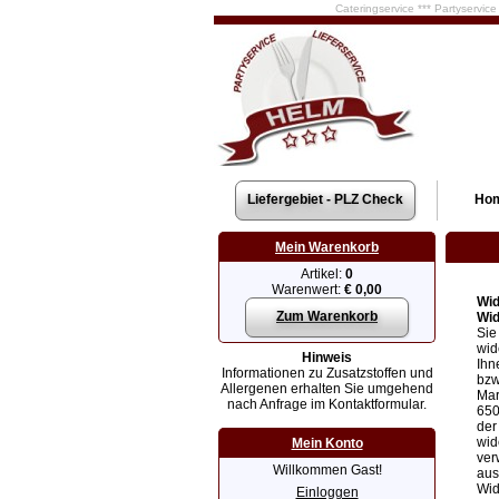
Cateringservice *** Partyservic
Liefergebiet - PLZ Check
Ho
Mein Warenkorb
Artikel:
0
Warenwert:
€ 0,00
Wid
Zum Warenkorb
Wid
Sie
wid
Hinweis
Ihn
Informationen zu Zusatzstoffen und
bzw
Allergenen erhalten Sie umgehend
Mar
nach Anfrage im Kontaktformular.
650
der
wid
Mein Konto
ver
Willkommen Gast!
aus
Wid
Einloggen